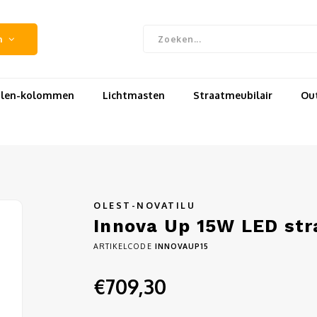
n
uilen-kolommen
Lichtmasten
Straatmeubilair
Out
OLEST-NOVATILU
Innova Up 15W LED stra
ARTIKELCODE
INNOVAUP15
€709,30