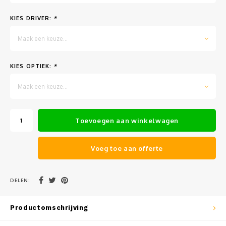
Muursteunen-wand uithouders
KIES DRIVER:
*
Aluminium rechte WIFI mast met kantelbare voetplaat
Maak een keuze...
KIES OPTIEK:
*
Maak een keuze...
Toevoegen aan winkelwagen
Voeg toe aan offerte
DELEN:
Productomschrijving