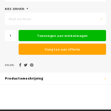
Muursteunen-wand uithouders
KIES DRIVER:
*
Aluminium rechte WIFI mast met kantelbare voetplaat
Maak een keuze...
Toevoegen aan winkelwagen
Voeg toe aan offerte
DELEN:
Productomschrijving