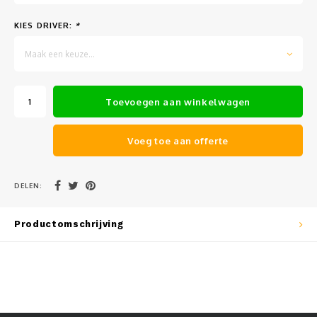
Muursteunen-wand uithouders
KIES DRIVER:
*
Aluminium rechte WIFI mast met kantelbare voetplaat
Maak een keuze...
Toevoegen aan winkelwagen
Voeg toe aan offerte
DELEN:
Productomschrijving