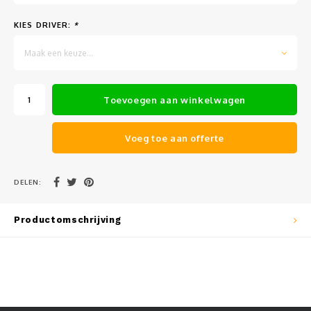
Muursteunen-wand uithouders
KIES DRIVER:
*
Aluminium rechte WIFI mast met kantelbare voetplaat
Maak een keuze...
Toevoegen aan winkelwagen
Voeg toe aan offerte
DELEN:
Productomschrijving