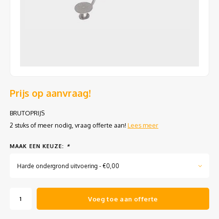
Gamma P - W serie
Geleidehekken
Gamma
Verzinkte conische lichtmasten met voetplaat
Storway serie
Sportuitrusting
Innova
Verzinkte conische lichtmasten met uithouder
Peliway serie
Slim s
Verzinkte cilindrische verjong lichtmasten
Pegaway serie
Siena 
Verzinkte cilindrische verjong lichtmasten met voetplaat
Prijs op aanvraag!
Sitara serie
Trafal
Verzinkte vierkanten 12x12 lichtmasten
BRUTOPRIJS
2 stuks of meer nodig, vraag offerte aan!
Lees meer
Verzinkte vierkanten 12x12 lichtmasten met voetplaat
MAAK EEN KEUZE:
*
Kunststof conische lichtmasten
Harde ondergrond uitvoering - €0,00
Camera masten
Voeg toe aan offerte
Opzetstukken-uithouders