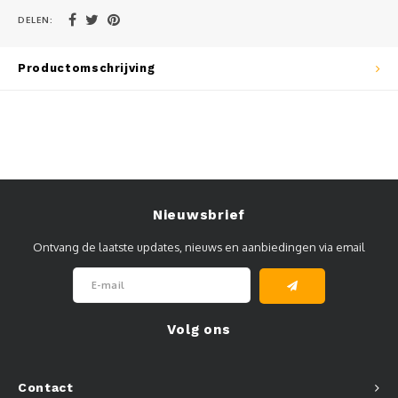
DELEN:
Muursteunen-wand uithouders
Aluminium rechte WIFI mast met kantelbare voetplaat
Productomschrijving
Nieuwsbrief
Ontvang de laatste updates, nieuws en aanbiedingen via email
Volg ons
Contact