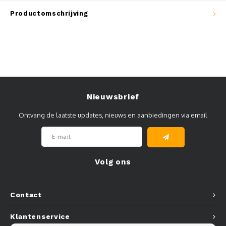
Muursteunen-wand uithouders
Productomschrijving
Aluminium rechte WIFI mast met kantelbare voetplaat
Nieuwsbrief
Ontvang de laatste updates, nieuws en aanbiedingen via email
Volg ons
Contact
Klantenservice