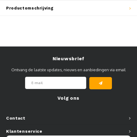
Muursteunen-wand uithouders
Productomschrijving
Aluminium rechte WIFI mast met kantelbare voetplaat
Nieuwsbrief
Ontvang de laatste updates, nieuws en aanbiedingen via email
Volg ons
Contact
Klantenservice