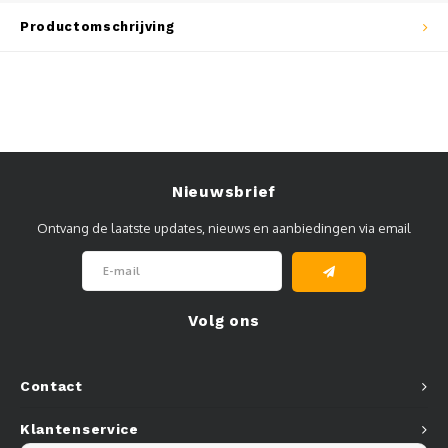
Muursteunen-wand uithouders
Productomschrijving
Aluminium rechte WIFI mast met kantelbare voetplaat
Nieuwsbrief
Ontvang de laatste updates, nieuws en aanbiedingen via email
Volg ons
Contact
Klantenservice