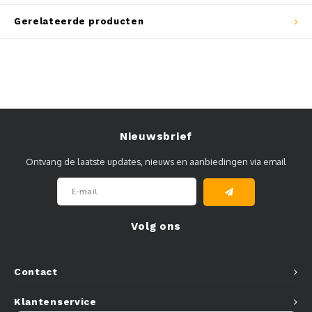
Muursteunen-wand uithouders
Gerelateerde producten
Aluminium rechte WIFI mast met kantelbare voetplaat
Nieuwsbrief
Ontvang de laatste updates, nieuws en aanbiedingen via email
Volg ons
Contact
Klantenservice