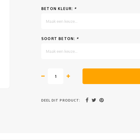
BETON KLEUR:
*
Maak een keuze...
SOORT BETON:
*
Maak een keuze...
DEEL DIT PRODUCT: