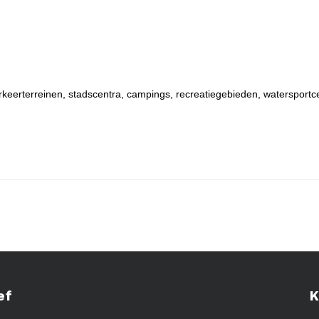
rkeerterreinen, stadscentra, campings, recreatiegebieden, watersportc
ef
K