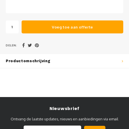
Muursteunen-wand uithouders
Aluminium rechte WIFI mast met kantelbare voetplaat
Voeg toe aan offerte
DELEN:
Productomschrijving
Nieuwsbrief
Ontvang de laatste updates, nieuws en aanbiedingen via email