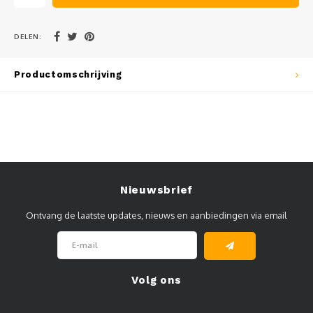
Muursteunen-wand uithouders
DELEN:
Aluminium rechte WIFI mast met kantelbare voetplaat
Productomschrijving
Nieuwsbrief
Ontvang de laatste updates, nieuws en aanbiedingen via email
Volg ons