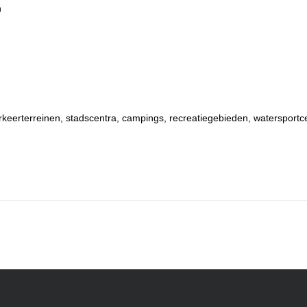
n
rkeerterreinen, stadscentra, campings, recreatiegebieden, watersportc