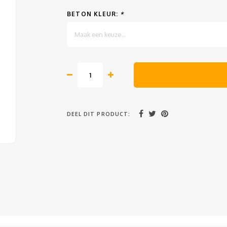
BETON KLEUR:
*
Maak een keuze...
DEEL DIT PRODUCT: