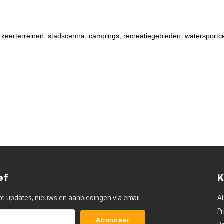
rkeerterreinen, stadscentra, campings, recreatiegebieden, watersportc
ef
K
te updates, nieuws en aanbiedingen via email
A
Pr
Abonneer