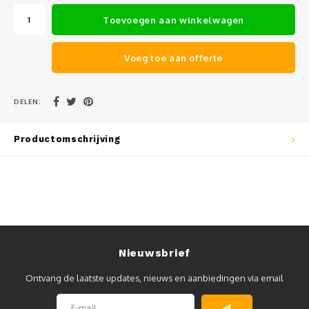
Muursteunen-wand uithouders
Toevoegen aan winkelwagen
Aluminium rechte WIFI mast met kantelbare voetplaat
Voeg toe aan offerte
DELEN:
Productomschrijving
Nieuwsbrief
Ontvang de laatste updates, nieuws en aanbiedingen via email