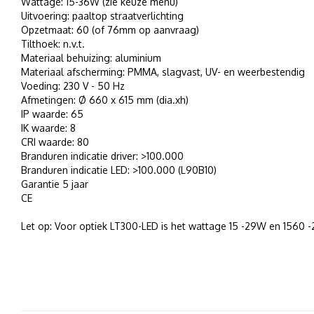
Wattage: 15-36W (zie keuze menu)
Uitvoering: paaltop straatverlichting
Opzetmaat: 60 (of 76mm op aanvraag)
Tilthoek: n.v.t.
Materiaal behuizing: aluminium
Materiaal afscherming: PMMA, slagvast, UV- en weerbestendig
Voeding: 230 V - 50 Hz
Afmetingen: Ø 660 x 615 mm (dia.xh)
IP waarde: 65
IK waarde: 8
CRI waarde: 80
Branduren indicatie driver: >100.000
Branduren indicatie LED: >100.000 (L90B10)
Garantie 5 jaar
CE
Let op: Voor optiek LT300-LED is het wattage 15 -29W en 1560 