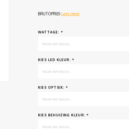
BRUTOPRIJS
Lees meer
WATTAGE:
*
Maak een keuze...
KIES LED KLEUR:
*
Maak een keuze...
KIES OPTIEK:
*
Maak een keuze...
KIES BEHUIZING KLEUR:
*
Maak een keuze...