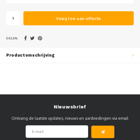
Muursteunen-wand uithouders
Voeg toe aan offerte
Aluminium rechte WIFI mast met kantelbare voetplaat
DELEN:
Productomschrijving
Nieuwsbrief
Ontvang de laatste updates, nieuws en aanbiedingen via email