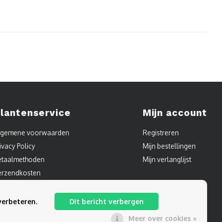
lantenservice
Mijn account
lgemene voorwaarden
Registreren
ivacy Policy
Mijn bestellingen
etaalmethoden
Mijn verlanglijst
erzendkosten
ontact
itemap
verbeteren.
Dit bericht verbergen
Meer over cookies »