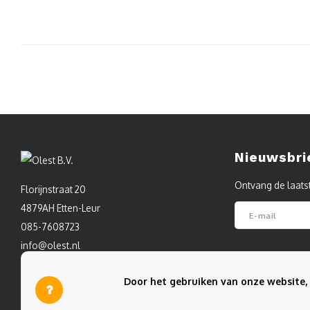
Nieuwsbri
Ontvang de laats
Florijnstraat 20
4879AH Etten-Leur
085-7608723
info@olest.nl
Volg ons
Door het gebruiken van onze website, 