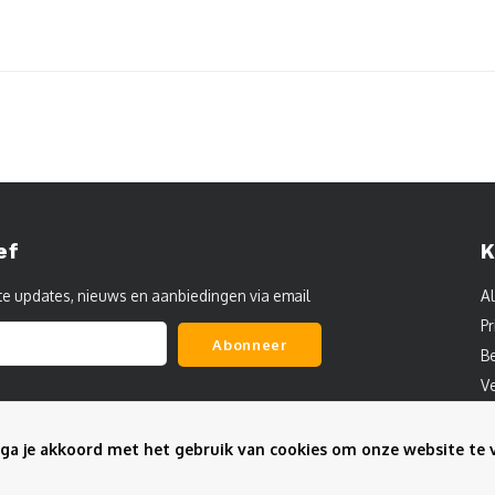
ef
K
te updates, nieuws en aanbiedingen via email
A
Pr
Abonneer
B
V
C
S
ga je akkoord met het gebruik van cookies om onze website te 