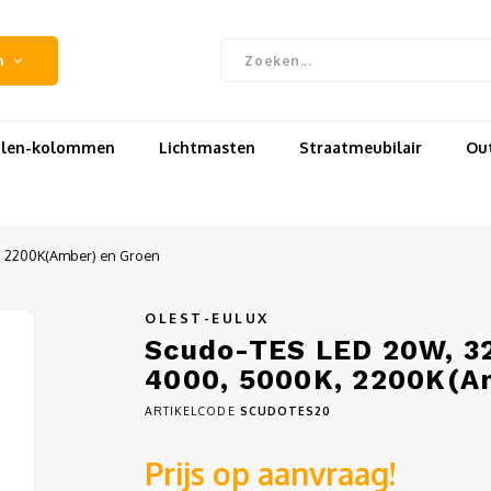
n
uilen-kolommen
Lichtmasten
Straatmeubilair
Out
, 2200K(Amber) en Groen
OLEST-EULUX
Scudo-TES LED 20W, 32
4000, 5000K, 2200K(A
ARTIKELCODE
SCUDOTES20
Prijs op aanvraag!