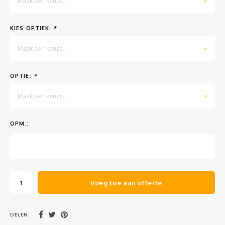
Maak een keuze...
Muursteunen-wand uithouders
KIES OPTIEK:
*
Aluminium rechte WIFI mast met kantelbare voetplaat
Maak een keuze...
OPTIE:
*
Maak een keuze...
OPM.:
Voeg toe aan offerte
DELEN: