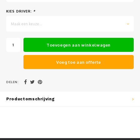
Muursteunen-wand uithouders
KIES DRIVER:
*
Aluminium rechte WIFI mast met kantelbare voetplaat
Maak een keuze...
Toevoegen aan winkelwagen
Voeg toe aan offerte
DELEN:
Productomschrijving