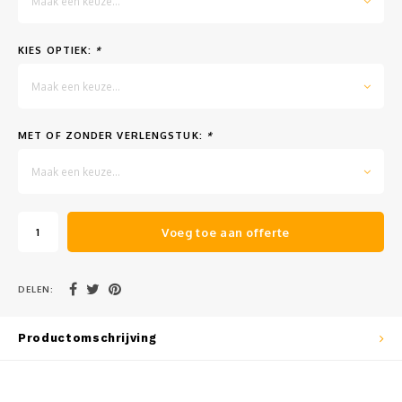
Maak een keuze...
Muursteunen-wand uithouders
KIES OPTIEK:
*
Aluminium rechte WIFI mast met kantelbare voetplaat
Maak een keuze...
MET OF ZONDER VERLENGSTUK:
*
Maak een keuze...
Voeg toe aan offerte
DELEN:
Productomschrijving