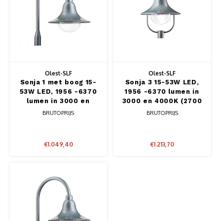
Gamma P - W serie
Geleidehekken
Gamma
Verzinkte conische lichtmasten met voetplaat
Storway serie
Sportuitrusting
Innova
Verzinkte conische lichtmasten met uithouder
Peliway serie
Slim s
Verzinkte cilindrische verjong lichtmasten
Olest-SLF
Olest-SLF
Pegaway serie
Siena 
Sonja 1 met boog 15-
Sonja 3 15-53W LED,
Verzinkte cilindrische verjong lichtmasten met voetplaat
53W LED, 1956 -6370
1956 -6370 lumen in
lumen in 3000 en
3000 en 4000K (2700
Sitara serie
Trafal
4000K (2700 en
en 2200K(Amber)
Verzinkte vierkanten 12x12 lichtmasten
BRUTOPRIJS
BRUTOPRIJS
2200K(Amber) tegen
tegen meerprijs)
meerprijs)
Verzinkte vierkanten 12x12 lichtmasten met voetplaat
€1.049,40
€1.213,70
Kunststof conische lichtmasten
Camera masten
Opzetstukken-uithouders