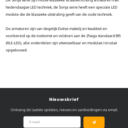
De Sonja serie zijn mooie klassieke straatverlichting armaturen met
hedendaagse LED techniek, de Sonja serie heeft een speciale LED
module die de klassieke uitstraling geeft van de oude techniek.
De armaturen zijn van degelijk Duitse makelij en kwaliteit en
voorbereid op de toekomst en voldoen aan de Zhaga standaard B15
(RLE-LED), alle onderdelen zijn uitwisselbaar en modulair/circulair
opgebouwd.
Nieuwsbrief
Ontvang de laatste updates, nieuws en aanbiedingen via email