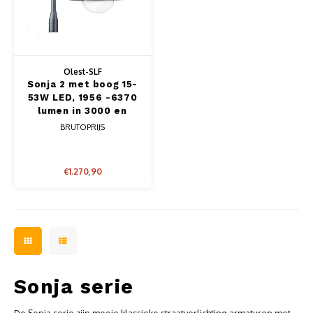
Muursteunen-wand uithouders
Aluminium rechte WIFI mast met kantelbare voetplaat
Olest-SLF
Sonja 2 met boog 15-
53W LED, 1956 -6370
lumen in 3000 en
4000K (2700 en
BRUTOPRIJS
2200K(Amber) tegen
meerprijs)
€1.270,90
Sonja serie