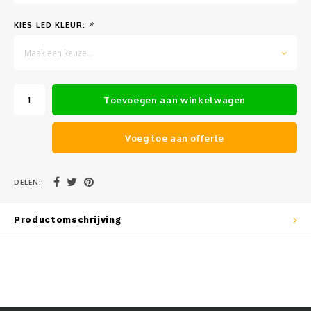
Muursteunen-wand uithouders
KIES LED KLEUR:
*
Aluminium rechte WIFI mast met kantelbare voetplaat
Maak een keuze...
Toevoegen aan winkelwagen
Voeg toe aan offerte
DELEN:
Productomschrijving