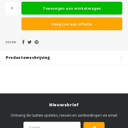
Muursteunen-wand uithouders
Toevoegen aan winkelwagen
Aluminium rechte WIFI mast met kantelbare voetplaat
Voeg toe aan offerte
DELEN:
Productomschrijving
Nieuwsbrief
Ontvang de laatste updates, nieuws en aanbiedingen via email