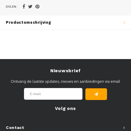
DELEN:
Muursteunen-wand uithouders
Aluminium rechte WIFI mast met kantelbare voetplaat
Productomschrijving
Nieuwsbrief
Ontvang de laatste updates, nieuws en aanbiedingen via email
Volg ons
Contact