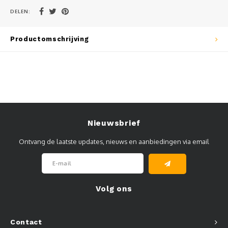
DELEN:
Muursteunen-wand uithouders
Aluminium rechte WIFI mast met kantelbare voetplaat
Productomschrijving
Nieuwsbrief
Ontvang de laatste updates, nieuws en aanbiedingen via email
Volg ons
Contact